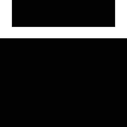
SOFTWAREENTWIC
KLUNG
Web App Entwicklung
Mobile App Entwicklung
Interaktive Karten
KI Integration
Technologien
UNSERE PRODUKTE