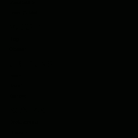
StadtQUEST
Lead-O-Mat
WISSEN
Blog
Glossar
ÜBER UNS
Team
Beirat
Karriere
KONTAKT
Direktkontakt
LinkedIn