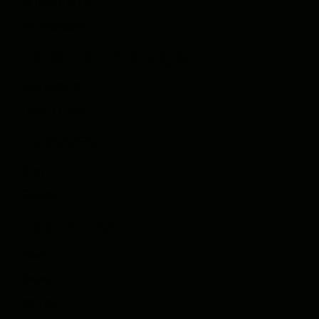
KI Integration
Technologien
UNSERE PRODUKTE
StadtQUEST
Lead-O-Mat
WISSEN
Blog
Glossar
ÜBER UNS
Team
Beirat
Karriere