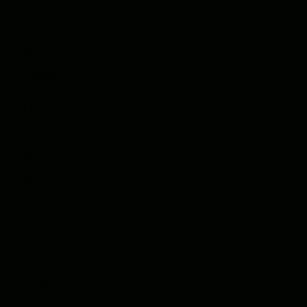
WISSEN
Blog
Glossar
ÜBER UNS
Team
Beirat
Karriere
KONTAKT
Direktkontakt
LinkedIn
Instagram