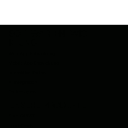
SOFTWAREENTWIC
KLUNG
Web App Entwicklung
Mobile App Entwicklung
Interaktive Karten
KI Integration
Technologien
UNSERE PRODUKTE
StadtQUEST
Lead-O-Mat