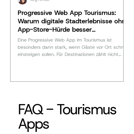
Progressive Web App Tourismus:
Warum digitale Stadterlebnisse ohne
App-Store-Hürde besser
funktionieren
Eine Progressive Web App im Tourismus ist
besonders dann stark, wenn Gäste vor Ort schnell
einsteigen sollen. Für Destinationen zählt nicht
zuerst die App-Store-Präsenz, sondern der mobile
Zugang per QR-Code, Link oder Website. So
werden digitale Vor-Ort-Erlebnisse
niedrigschwellig, messbar und als Pilot realistisch
umsetzbar.
FAQ - Tourismus
Apps