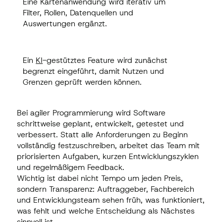
Eine Kartenanwendung wird iterativ um
Eine Kartenanwendung wird iterativ um
Filter, Rollen, Datenquellen und
Filter, Rollen, Datenquellen und
Auswertungen ergänzt.
Auswertungen ergänzt.
Ein
KI
-gestütztes Feature wird zunächst
Ein
KI
-gestütztes Feature wird zunächst
begrenzt eingeführt, damit Nutzen und
begrenzt eingeführt, damit Nutzen und
Grenzen geprüft werden können.
Grenzen geprüft werden können.
Bei agiler Programmierung wird Software
schrittweise geplant, entwickelt, getestet und
verbessert. Statt alle Anforderungen zu Beginn
vollständig festzuschreiben, arbeitet das Team mit
priorisierten Aufgaben, kurzen Entwicklungszyklen
und regelmäßigem Feedback.
Wichtig ist dabei nicht Tempo um jeden Preis,
sondern Transparenz: Auftraggeber, Fachbereich
und Entwicklungsteam sehen früh, was funktioniert,
was fehlt und welche Entscheidung als Nächstes
sinnvoll ist.