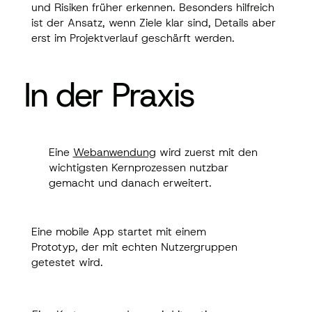
und Risiken früher erkennen. Besonders hilfreich
ist der Ansatz, wenn Ziele klar sind, Details aber
erst im Projektverlauf geschärft werden.
In der Praxis
In der Praxis
Eine
Webanwendung
wird zuerst mit den
Eine
Webanwendung
wird zuerst mit den
wichtigsten Kernprozessen nutzbar
wichtigsten Kernprozessen nutzbar
gemacht und danach erweitert.
gemacht und danach erweitert.
Eine mobile App startet mit einem
Eine mobile App startet mit einem
Prototyp, der mit echten Nutzergruppen
Prototyp, der mit echten Nutzergruppen
getestet wird.
getestet wird.