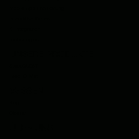
Mobile App Entwicklung
Interaktive Karten
KI Integration
Technologien
UNSERE PRODUKTE
StadtQUEST
Lead-O-Mat
WISSEN
Blog
Glossar
ÜBER UNS