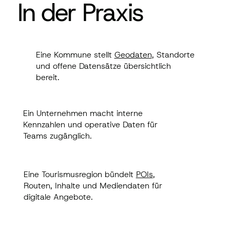
In der Praxis
In der Praxis
Eine Kommune stellt
Geodaten
, Standorte
Eine Kommune stellt
Geodaten
, Standorte
und offene Datensätze übersichtlich bereit.
und offene Datensätze übersichtlich
bereit.
Ein Unternehmen macht interne Kennzahlen
Ein Unternehmen macht interne
und operative Daten für Teams zugänglich.
Kennzahlen und operative Daten für
Teams zugänglich.
Eine Tourismusregion bündelt
POIs
, Routen,
Inhalte und Mediendaten für digitale
Eine Tourismusregion bündelt
POIs
,
Angebote.
Routen, Inhalte und Mediendaten für
digitale Angebote.
Ein Partnerportal stellt ausgewählte