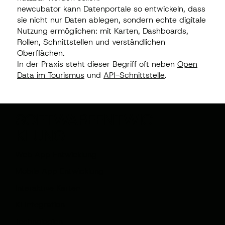
newcubator kann Datenportale so entwickeln, dass
sie nicht nur Daten ablegen, sondern echte digitale
Nutzung ermöglichen: mit Karten, Dashboards,
Rollen, Schnittstellen und verständlichen
Oberflächen.
In der Praxis steht dieser Begriff oft neben
Open
Data im Tourismus
und
API-Schnittstelle
.
SOFTWAREENTWIC
KLUNG
Web App Entwicklung
Mobile App Entwicklung
Interaktive Karten
KI Integration
Technologien