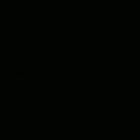
UNSERE PRODUKTE
StadtQUEST
Lead-O-Mat
WISSEN
Blog
Glossar
ÜBER UNS
Team
Beirat
Karriere
KONTAKT