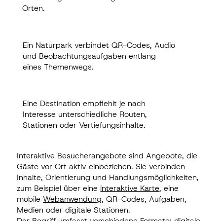
an weniger bekannten Orten.
Orten.
Ein Naturpark verbindet QR-Codes, Audio
Ein Naturpark verbindet QR-Codes, Audio
und Beobachtungsaufgaben entlang eines
und Beobachtungsaufgaben entlang
Themenwegs.
eines Themenwegs.
Eine Destination empfiehlt je nach
Eine Destination empfiehlt je nach
Interesse unterschiedliche Routen,
Interesse unterschiedliche Routen,
Stationen oder Vertiefungsinhalte.
Stationen oder Vertiefungsinhalte.
Interaktive Besucherangebote sind Angebote, die
Gäste vor Ort aktiv einbeziehen. Sie verbinden
Inhalte, Orientierung und Handlungsmöglichkeiten,
zum Beispiel über eine
interaktive Karte
, eine
mobile
Webanwendung
, QR-Codes, Aufgaben,
Medien oder digitale Stationen.
Der Begriff umfasst verschiedene Formate:
digitale