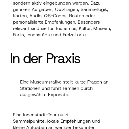
sondern aktiv eingebunden werden. Dazu
gehören Aufgaben, Quizfragen, Sammellogik,
Karten, Audio, QR-Codes, Routen oder
personalisierte Empfehlungen. Besonders
relevant sind sie für Tourismus, Kultur, Museen,
Parks, Innenstädte und Freizeitorte.
In der Praxis
In der Praxis
Eine Museumsrallye stellt kurze Fragen an
Eine Museumsrallye stellt kurze Fragen an
Stationen und führt Familien durch
Stationen und führt Familien durch
ausgewählte Exponate.
ausgewählte Exponate.
Eine Innenstadt-Tour nutzt
Eine Innenstadt-Tour nutzt Sammelpunkte,
Sammelpunkte, lokale Empfehlungen und
lokale Empfehlungen und kleine Aufgaben
kleine Aufgaben an weniger bekannten