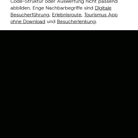
Code-Struktur oder Auswertung nicht passend
abbilden. Enge Nachbarbegriffe sind
Digitale
Besucherführung
,
Erlebnisroute
,
Tourismus App
ohne Download
und
Besucherlenkung
.
SOFTWAREENTWIC
KLUNG
Web App Entwicklung
Mobile App Entwicklung
Interaktive Karten
KI Integration
Technologien
UNSERE PRODUKTE
StadtQUEST