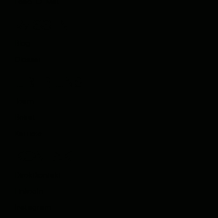
Lead-O-Mat
WISSEN
Blog
Glossar
ÜBER UNS
Team
Beirat
Karriere
KONTAKT
Direktkontakt
LinkedIn
Instagram