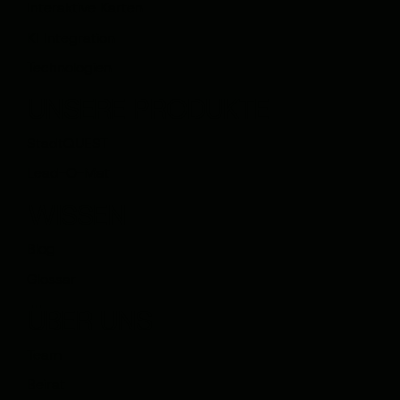
Interaktive Karten
KI Integration
Technologien
UNSERE PRODUKTE
StadtQUEST
Lead-O-Mat
WISSEN
Blog
Glossar
ÜBER UNS
Team
Beirat