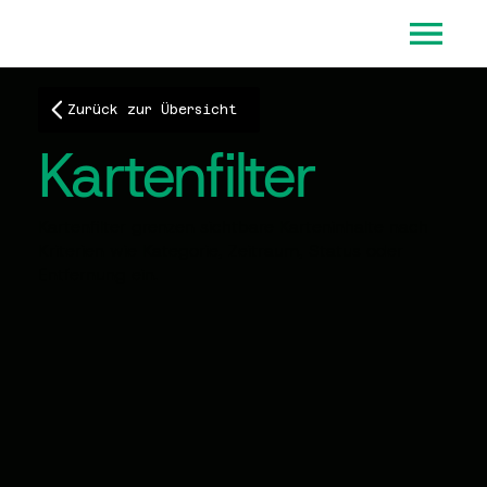
Zurück zur Übersicht
Kartenfilter
Kartenfilter grenzen sichtbare Karteninhalte nach
Kriterien wie Kategorie, Zeitraum, Status oder
Entfernung ein.