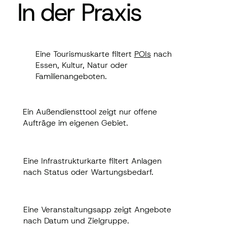
In der Praxis
In der Praxis
Eine Tourismuskarte filtert
POIs
nach Essen,
Eine Tourismuskarte filtert
POIs
nach
Kultur, Natur oder Familienangeboten.
Essen, Kultur, Natur oder
Familienangeboten.
Ein Außendiensttool zeigt nur offene
Ein Außendiensttool zeigt nur offene
Aufträge im eigenen Gebiet.
Aufträge im eigenen Gebiet.
Eine Infrastrukturkarte filtert Anlagen nach
Eine Infrastrukturkarte filtert Anlagen
Status oder Wartungsbedarf.
nach Status oder Wartungsbedarf.
Eine Veranstaltungsapp zeigt Angebote
Eine Veranstaltungsapp zeigt Angebote
nach Datum und Zielgruppe.
nach Datum und Zielgruppe.