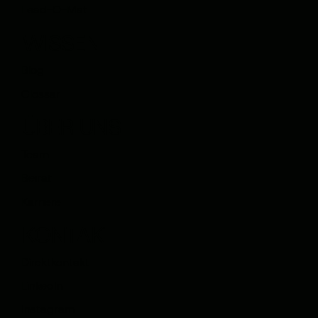
Lead-O-Mat
WISSEN
Blog
Glossar
ÜBER UNS
Team
Beirat
Karriere
KONTAKT
Direktkontakt
LinkedIn
Instagram