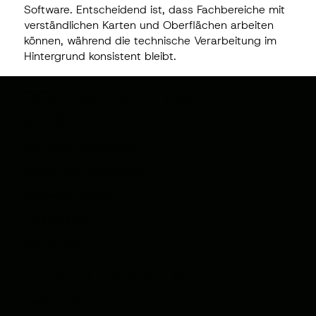
Software. Entscheidend ist, dass Fachbereiche mit
verständlichen Karten und Oberflächen arbeiten
können, während die technische Verarbeitung im
Hintergrund konsistent bleibt.
SOFTWAREENTWIC
KLUNG
Web App Entwicklung
Mobile App Entwicklung
Interaktive Karten
KI Integration
Technologien
UNSERE PRODUKTE
StadtQUEST