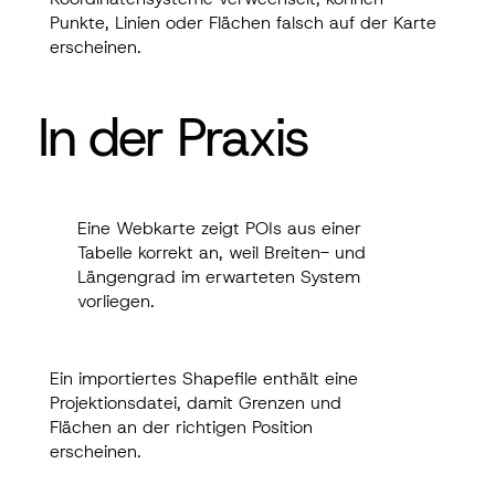
Punkte, Linien oder Flächen falsch auf der Karte
erscheinen.
In der Praxis
In der Praxis
Eine Webkarte zeigt POIs aus einer Tabelle
Eine Webkarte zeigt POIs aus einer
korrekt an, weil Breiten- und Längengrad im
Tabelle korrekt an, weil Breiten- und
erwarteten System vorliegen.
Längengrad im erwarteten System
vorliegen.
Ein importiertes Shapefile enthält eine
Ein importiertes Shapefile enthält eine
Projektionsdatei, damit Grenzen und
Projektionsdatei, damit Grenzen und
Flächen an der richtigen Position
Flächen an der richtigen Position
erscheinen.
erscheinen.