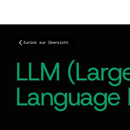
Zurück zur Übersicht
LLM (Larg
Language 
Ein LLM ist ein großes Sprachmodell, d
erzeugt, zusammenfasst und als Bauste