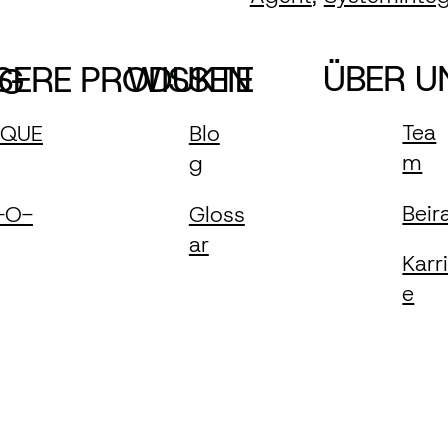
ÜBER U
WISSEN
SERE PRODUKTE
NG
Tea
Blo
tQUE
m
g
Beir
Gloss
-O-
ar
Karr
e