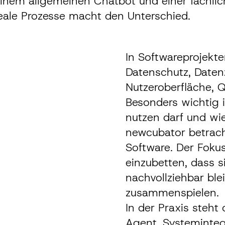
 einem allgemeinen Chatbot und einer fachli
reale Prozesse macht den Unterschied.
In Softwareprojekte
Datenschutz, Datenz
Nutzeroberfläche, Q
Besonders wichtig 
nutzen darf und wi
newcubator betrach
Software. Der Fokus
einzubetten, dass s
nachvollziehbar bl
zusammenspielen.
In der Praxis steht
Agent
,
Systeminteg