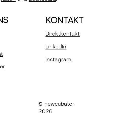
NS
KONTAKT
Direktkontakt
LinkedIn
at
Instagram
ier
© newcubator
2026