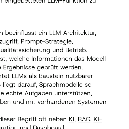
ch eingebetteten LLM-Funktion zu
n beeinflusst ein LLM Architektur,
ugriff, Prompt-Strategie,
ualitätssicherung und Betrieb.
ist, welche Informationen das Modell
e Ergebnisse geprüft werden.
tet LLMs als Baustein nutzbarer
 liegt darauf, Sprachmodelle so
ie echte Aufgaben unterstützen,
eiben und mit vorhandenen Systemen
 dieser Begriff oft neben
KI
,
RAG
,
KI-
ration
und
Dashboard
.