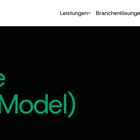
Leistungen
Branchenlösung
e
Model)
as Texte versteht,
in KI-gestützter