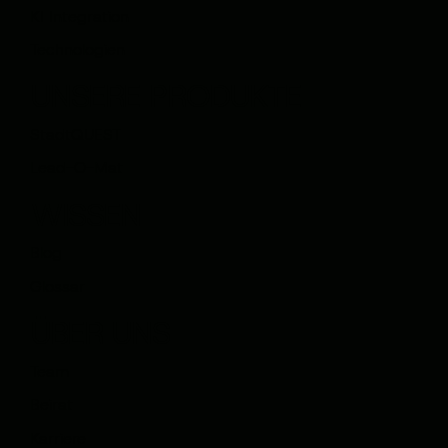
KI Integration
Technologien
UNSERE PRODUKTE
StadtQUEST
Lead-O-Mat
WISSEN
Blog
Glossar
ÜBER UNS
Team
Beirat
Karriere