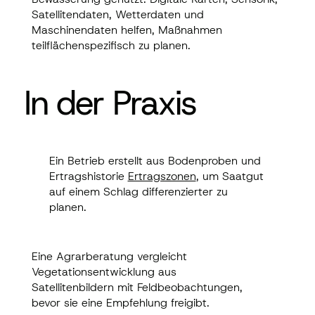
Satellitendaten, Wetterdaten und
Maschinendaten helfen, Maßnahmen
teilflächenspezifisch zu planen.
In der Praxis
In der Praxis
Ein Betrieb erstellt aus Bodenproben und
Ein Betrieb erstellt aus Bodenproben und
Ertragshistorie
Ertragszonen
, um Saatgut
Ertragshistorie
Ertragszonen
, um Saatgut
auf einem Schlag differenzierter zu planen.
auf einem Schlag differenzierter zu
planen.
Eine Agrarberatung vergleicht
Eine Agrarberatung vergleicht
Vegetationsentwicklung aus
Vegetationsentwicklung aus
Satellitenbildern mit Feldbeobachtungen,
Satellitenbildern mit Feldbeobachtungen,
bevor sie eine Empfehlung freigibt.
bevor sie eine Empfehlung freigibt.