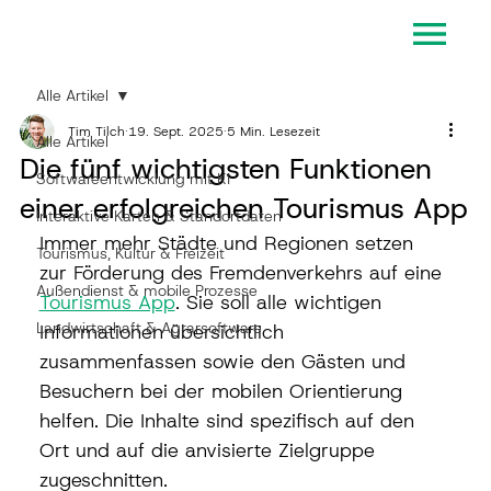
Alle Artikel
Tim Tilch
19. Sept. 2025
5 Min. Lesezeit
Alle Artikel
Die fünf wichtigsten Funktionen
Softwareentwicklung mit KI
einer erfolgreichen Tourismus App
Interaktive Karten & Standortdaten
Immer mehr Städte und Regionen setzen 
Tourismus, Kultur & Freizeit
zur Förderung des Fremdenverkehrs auf eine 
Außendienst & mobile Prozesse
Tourismus App
. Sie soll alle wichtigen 
Landwirtschaft & Agrarsoftware
Informationen übersichtlich 
zusammenfassen sowie den Gästen und 
Besuchern bei der mobilen Orientierung 
helfen. Die Inhalte sind spezifisch auf den 
Ort und auf die anvisierte Zielgruppe 
zugeschnitten. 