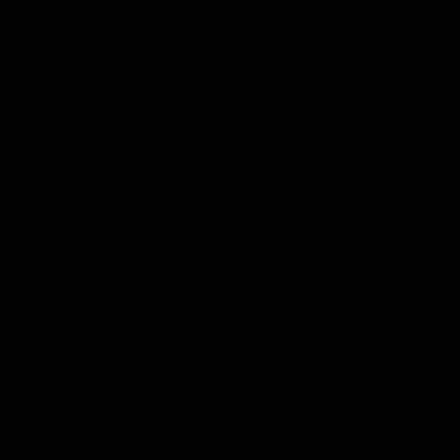
Web App Entwicklung
Mobile App Entwicklung
Interaktive Karten
KI Integration
Technologien
UNSERE PRODUKTE
StadtQUEST
Lead-O-Mat
WISSEN
Blog
Glossar
ÜBER UNS