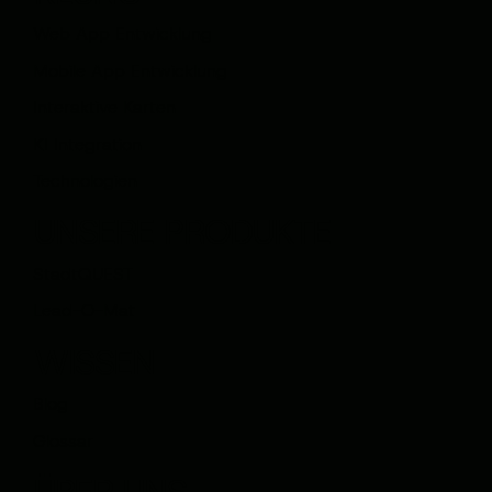
Web App Entwicklung
Mobile App Entwicklung
Interaktive Karten
KI Integration
Technologien
UNSERE PRODUKTE
StadtQUEST
Lead-O-Mat
WISSEN
Blog
Glossar
ÜBER UNS