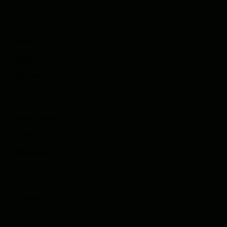
ÜBER UNS
Team
Beirat
Karriere
KONTAKT
Direktkontakt
LinkedIn
Instagram
Impressum
Datenschutz
© newcubator 2026