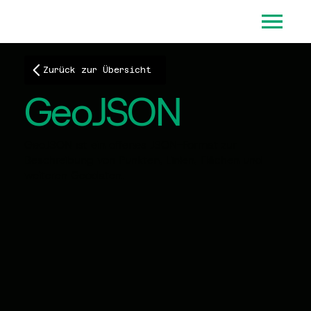
Zurück zur Übersicht
GeoJSON
GeoJSON ist ein offenes JSON-Format zur
Beschreibung von Punkten, Linien, Flächen und
weiteren Geodaten.