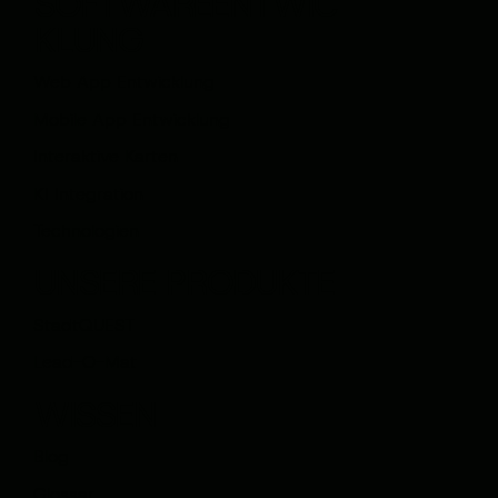
SOFTWAREENTWIC
KLUNG
Web App Entwicklung
Mobile App Entwicklung
Interaktive Karten
KI Integration
Technologien
UNSERE PRODUKTE
StadtQUEST
Lead-O-Mat
WISSEN
Blog
Glossar