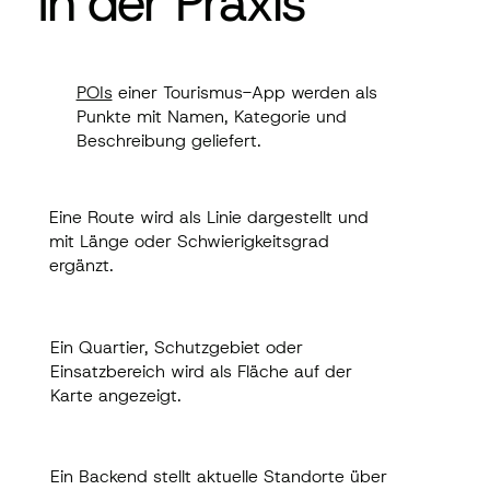
In der Praxis
In der Praxis
POIs
einer Tourismus-App werden als
POIs
einer Tourismus-App werden als
Punkte mit Namen, Kategorie und
Punkte mit Namen, Kategorie und
Beschreibung geliefert.
Beschreibung geliefert.
Eine Route wird als Linie dargestellt und
Eine Route wird als Linie dargestellt und mit
mit Länge oder Schwierigkeitsgrad
Länge oder Schwierigkeitsgrad ergänzt.
ergänzt.
Ein Quartier, Schutzgebiet oder
Ein Quartier, Schutzgebiet oder
Einsatzbereich wird als Fläche auf der
Einsatzbereich wird als Fläche auf der
Karte angezeigt.
Karte angezeigt.
Ein Backend stellt aktuelle Standorte über
Ein Backend stellt aktuelle Standorte über