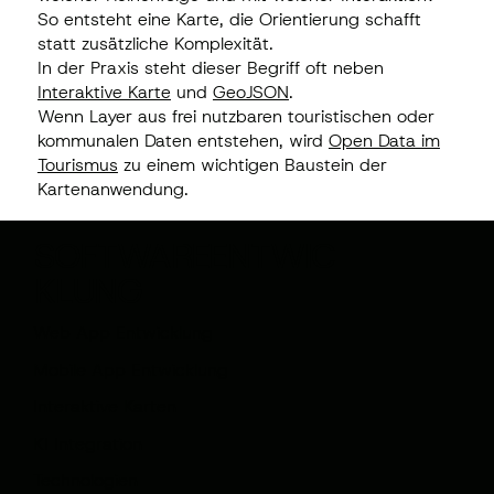
So entsteht eine Karte, die Orientierung schafft
statt zusätzliche Komplexität.
In der Praxis steht dieser Begriff oft neben
Interaktive Karte
und
GeoJSON
.
Wenn Layer aus frei nutzbaren touristischen oder
kommunalen Daten entstehen, wird
Open Data im
Tourismus
zu einem wichtigen Baustein der
Kartenanwendung.
SOFTWAREENTWIC
KLUNG
Web App Entwicklung
Mobile App Entwicklung
Interaktive Karten
KI Integration
Technologien