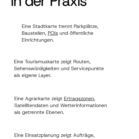
In der Praxis
In der Praxis
Eine Stadtkarte trennt Parkplätze,
Eine Stadtkarte trennt Parkplätze,
Baustellen,
POIs
und öffentliche
Baustellen,
POIs
und öffentliche
Einrichtungen.
Einrichtungen.
Eine Tourismuskarte zeigt Routen,
Eine Tourismuskarte zeigt Routen,
Sehenswürdigkeiten und Servicepunkte
Sehenswürdigkeiten und Servicepunkte als
als eigene Layer.
eigene Layer.
Eine Agrarkarte zeigt
Ertragszonen
,
Eine Agrarkarte zeigt
Ertragszonen
,
Satellitendaten und Wetterinformationen
Satellitendaten und Wetterinformationen
als getrennte Ebenen.
als getrennte Ebenen.
Eine Einsatzplanung zeigt Aufträge,