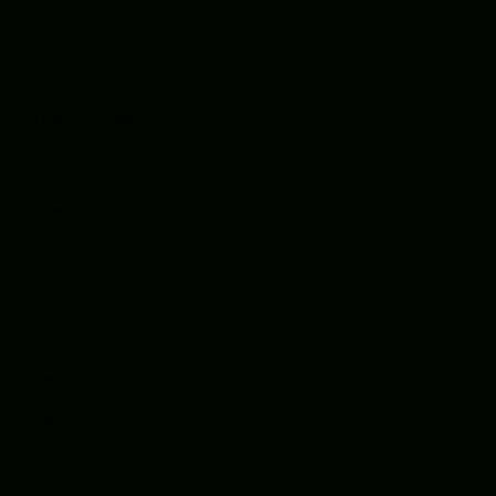
UNSERE PRODUKTE
StadtQUEST
Lead-O-Mat
WISSEN
Blog
Glossar
ÜBER UNS
Team
Beirat
Karriere
KONTAKT