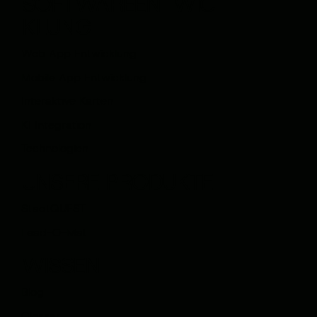
SOFTWAREENTWIC
KLUNG
Web App Entwicklung
Mobile App Entwicklung
Interaktive Karten
KI Integration
Technologien
UNSERE PRODUKTE
StadtQUEST
Lead-O-Mat
WISSEN
Blog
Glossar