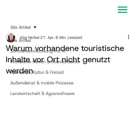
Alle Artikel
Jörg Herbst
27. Apr.
6 Min. Lesezeit
Alle Artikel
Warum vorhandene touristische
Softwareentwicklung mit KI
Inhalte vor Ort nicht genutzt
Interaktive Karten & Standortdaten
werden
Tourismus, Kultur & Freizeit
Außendienst & mobile Prozesse
Landwirtschaft & Agrarsoftware