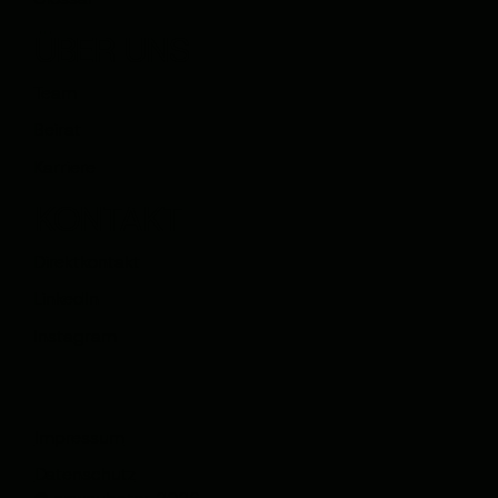
ÜBER UNS
Team
Beirat
Karriere
KONTAKT
Direktkontakt
LinkedIn
Instagram
Impressum
Datenschutz