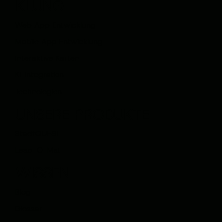
KLUNG
Web App Entwicklung
Mobile App Entwicklung
Interaktive Karten
KI Integration
Technologien
UNSERE PRODUKTE
StadtQUEST
Lead-O-Mat
WISSEN
Blog
Glossar