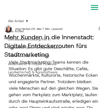
Alle Artikel
Jörg Herbst
29. Mai
7 Min. Lesezeit
Alle Artikel
Mehr Kunden in die Innenstadt:
Softwareentwicklung mit KI
Digitale Entdeckerrouten fürs
Interaktive Karten & Standortdaten
Stadtmarketing
Tourismus, Kultur & Freizeit
Viele Stadtmarketing-Teams kennen die 
Außendienst & mobile Prozesse
Situation: Es gibt gute Geschäfte, Cafés, 
Landwirtschaft & Agrarsoftware
Wochenmärkte, Kulturorte, historische Ecken 
und engagierte Partner. Trotzdem bleiben 
viele Menschen auf den gleichen Wegen. Sie 
gehen vom Parkplatz zum Marktplatz, laufen 
durch die Haupteinkaufsstraße, erledigen ein 
oder zwei Dinge und sind wieder weg. Die 