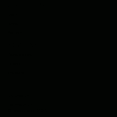
ÜBER UNS
Team
Beirat
Karriere
KONTAKT
Direktkontakt
LinkedIn
Instagram
Impressum
Datenschutz
© newcubator 2026